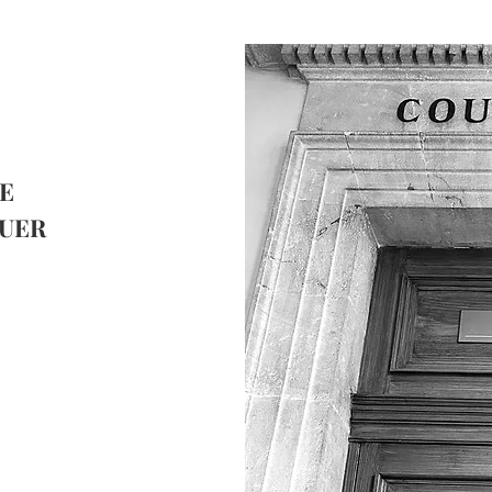
E
TUER